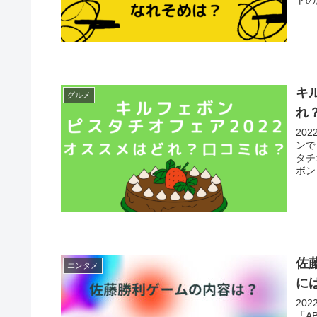
キ
グルメ
れ
20
ンで
タチ
ボン
佐
エンタメ
に
20
「A