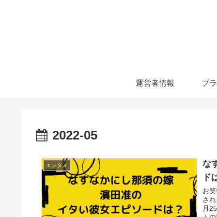
運営者情報
プラ
2022-05
な
エンタメ
ド
お笑
され
月2
トの