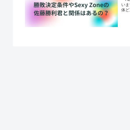
いますね。 SexyZon
体ど